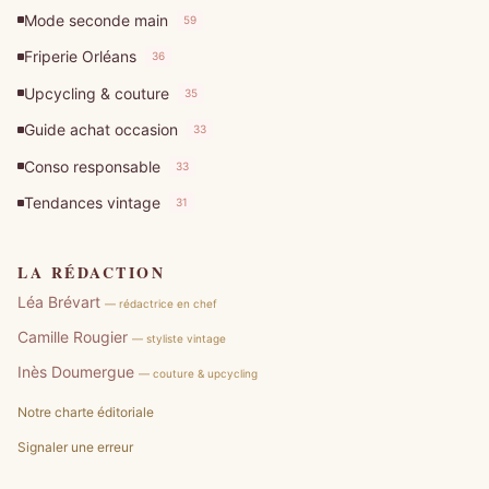
Mode seconde main
59
Friperie Orléans
36
Upcycling & couture
35
Guide achat occasion
33
Conso responsable
33
Tendances vintage
31
LA RÉDACTION
Léa Brévart
— rédactrice en chef
Camille Rougier
— styliste vintage
Inès Doumergue
— couture & upcycling
Notre charte éditoriale
Signaler une erreur