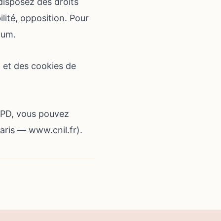
isposez des droits
bilité, opposition. Pour
mum.
 et des cookies de
GPD, vous pouvez
Paris —
www.cnil.fr
).