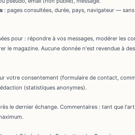
u pseudo, email (non publié), message.
s
: pages consultées, durée, pays, navigateur — sans 
isées pour : répondre à vos messages, modérer les c
rer le magazine. Aucune donnée n'est revendue à des ti
sur votre consentement (formulaire de contact, comm
a rédaction (statistiques anonymes).
ès le dernier échange. Commentaires : tant que l'artic
 maximum.