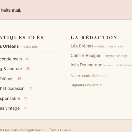
 boîte mail.
ATIQUES CLÉS
LA RÉDACTION
Léa Brévart
es Orléans
— rédactrice en chef
— guide pilier
Camille Rougier
— styliste vintage
conde main
57
Inès Doumergue
— couture & upcycl
g & couture
35
Notre charte éditoriale
Orléans
35
Signaler une erreur
hat occasion
32
esponsable
32
es vintage
30
314 (en cours d'enregistrement) — Édité à Orléans