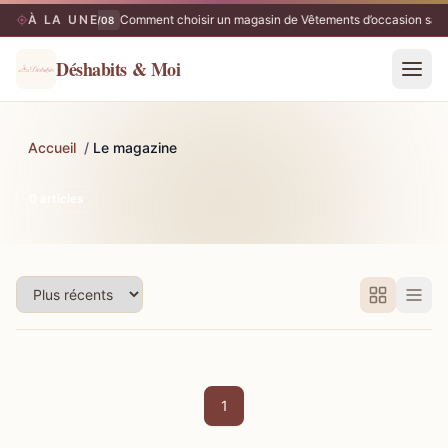
À LA UNE
Comment choisir un magasin de Vêtements d’occasion sans
08/08
Déshabits & Moi
Accueil
/
Le magazine
0 articles
1