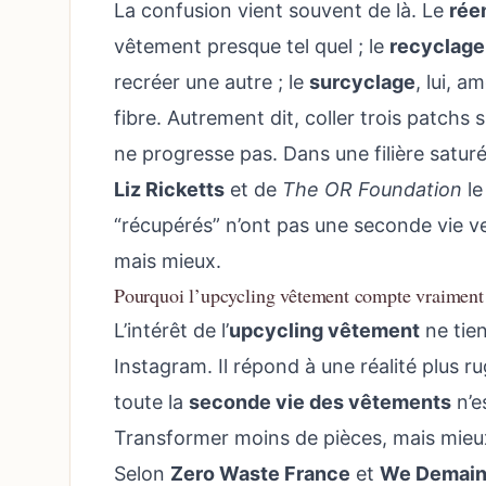
La confusion vient souvent de là. Le
rée
vêtement presque tel quel ; le
recyclage 
recréer une autre ; le
surcyclage
, lui, a
fibre. Autrement dit, coller trois patchs s
ne progresse pas. Dans une filière saturé
Liz Ricketts
et de
The OR Foundation
le
“récupérés” n’ont pas une seconde vie v
mais mieux.
Pourquoi l’upcycling vêtement compte vraiment da
L’intérêt de l’
upcycling vêtement
ne tien
Instagram. Il répond à une réalité plus 
toute la
seconde vie des vêtements
n’es
Transformer moins de pièces, mais mieux,
Selon
Zero Waste France
et
We Demai