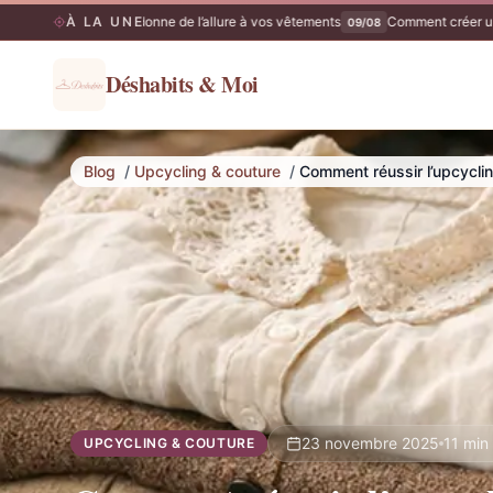
outure à Hyères redonne de l’allure à vos vêtements
À LA UNE
Comment créer une G
09/08
Déshabits & Moi
Blog
/
Upcycling & couture
/
Comment réussir l’upcycli
23 novembre 2025
11 min
UPCYCLING & COUTURE