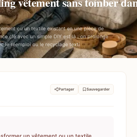
ing vêtement sans tomber dan
tement ou un textile existant en une pièce de
ence clé avec un simple DIY est là : on prolonge
c le réemploi ou le recyclage texti
Partager
Sauvegarder
nsformer un vêtement ou un textile