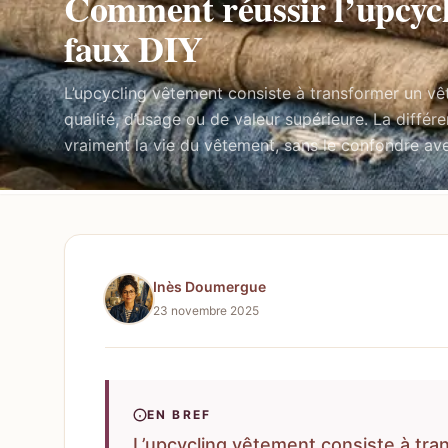
Comment réussir l’upcycl
faux DIY
L’upcycling vêtement consiste à transformer un vê
qualité, d’usage ou de valeur supérieure. La différ
vraiment la vie du vêtement, sans le confondre ave
Inès Doumergue
23 novembre 2025
EN BREF
L’upcycling vêtement consiste à tra