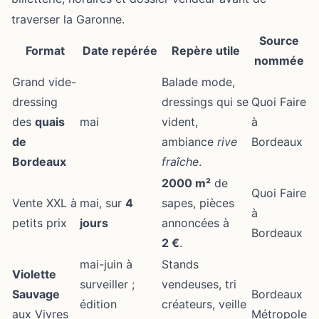
traverser la Garonne.
Source
Format
Date repérée
Repère utile
nommée
Grand vide-
Balade mode,
dressing
dressings qui se
Quoi Faire
des
quais
mai
vident,
à
de
ambiance
rive
Bordeaux
Bordeaux
fraîche
.
2000 m²
de
Quoi Faire
Vente XXL à
mai, sur
4
sapes, pièces
à
petits prix
jours
annoncées à
Bordeaux
2 €
.
mai-juin à
Stands
Violette
surveiller ;
vendeuses, tri
Sauvage
Bordeaux
édition
créateurs, veille
aux Vivres
Métropole