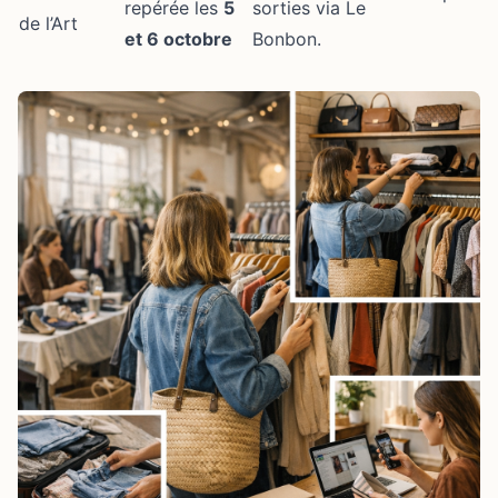
repérée les
5
sorties via Le
de l’Art
et 6 octobre
Bonbon.