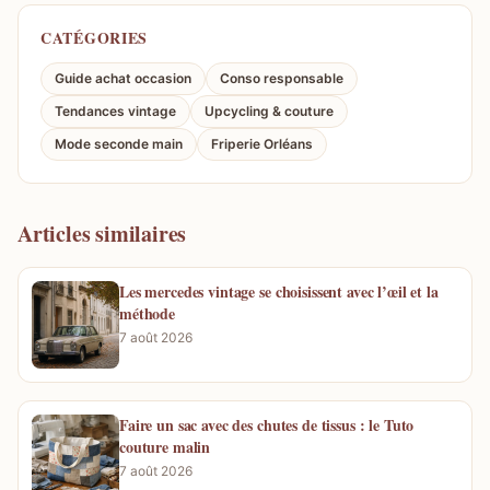
CATÉGORIES
Guide achat occasion
Conso responsable
Tendances vintage
Upcycling & couture
Mode seconde main
Friperie Orléans
Articles similaires
Les mercedes vintage se choisissent avec l’œil et la
méthode
7 août 2026
Faire un sac avec des chutes de tissus : le Tuto
couture malin
7 août 2026