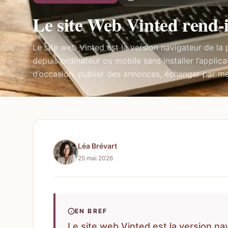
Le site Web Vinted rend-i
Le site web Vinted est la version navigateur de l
depuis ordinateur ou mobile sans installer l’appli
d’occasion, publier des annonces, échanger par me
Léa Brévart
25 mai 2026
EN BREF
Le site web Vinted est la version na