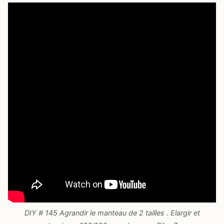
DIY # 145 Agrandir le manteau de 2 tailles . Elargir et