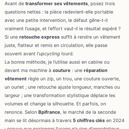
Avant de
transformer ses vêtements
, posez trois
questions nettes : la pièce redevient-elle portable
avec une petite intervention, le défaut gêne-t-il
vraiment l’usage, et l’effort vaut-il le résultat espéré ?
Si une
retouche express
suffit à rendre un vêtement
juste, flatteur et remis en circulation, elle passe
souvent avant l’
upcycling
lourd.
La bonne méthode, je l’utilise aussi en cabine ou
devant ma machine à
couture
: une
réparation
vêtement
règle un zip, un trou, une couture ouverte,
un ourlet ; une retouche ajuste longueur, manches ou
largeur ; une transformation stylistique déplace les
volumes et change la silhouette. Et parfois, on
renonce. Selon
Bpifrance
, le marché de la seconde
main se lit désormais à travers
5 chiffres clés
en 2024
: preuve que prolonger l’usage n’a rien d’anecdotique.