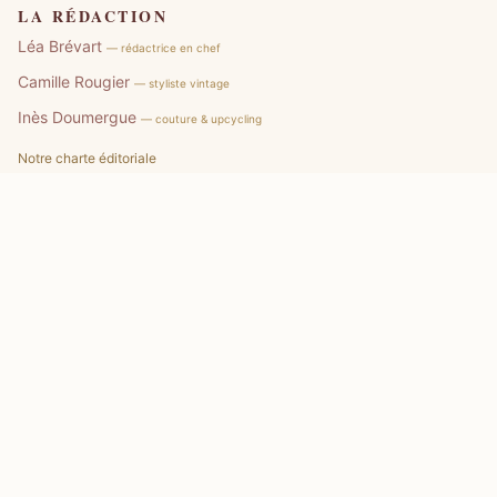
LA RÉDACTION
Léa Brévart
— rédactrice en chef
Camille Rougier
— styliste vintage
Inès Doumergue
— couture & upcycling
Notre charte éditoriale
Signaler une erreur
DERNIERS ARTICLES
La couture à Hyères redonne de l’allure à vos vêtements
9 août 2026
Comment créer une Garde-robe Capsule homme sans trop
acheter ?
9 août 2026
Comment choisir un magasin de Vêtements d’occasion sans se
tromper
8 août 2026