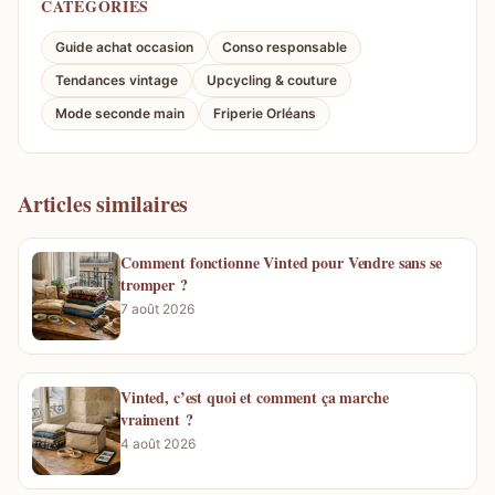
CATÉGORIES
Guide achat occasion
Conso responsable
Tendances vintage
Upcycling & couture
Mode seconde main
Friperie Orléans
Articles similaires
Comment fonctionne Vinted pour Vendre sans se
tromper ?
7 août 2026
Vinted, c’est quoi et comment ça marche
vraiment ?
4 août 2026