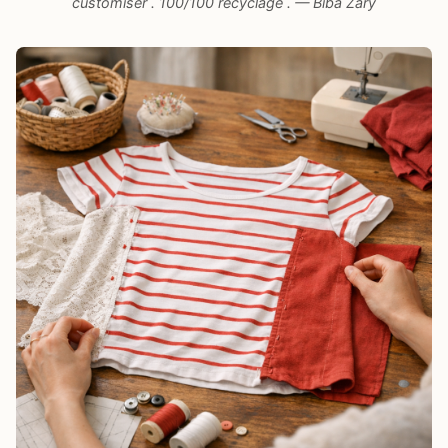
customiser . 100/100 recyclage . — Biba Zary