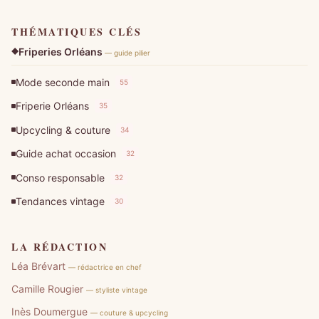
THÉMATIQUES CLÉS
Friperies Orléans
— guide pilier
Mode seconde main
55
Friperie Orléans
35
Upcycling & couture
34
Guide achat occasion
32
Conso responsable
32
Tendances vintage
30
LA RÉDACTION
Léa Brévart
— rédactrice en chef
Camille Rougier
— styliste vintage
Inès Doumergue
— couture & upcycling