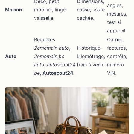
Déco, petit
Dimensions,
angles,
Maison
mobilier, linge,
casse, usure
mesures,
vaisselle.
cachée.
test si
appareil.
Requêtes
Carnet,
2ememain auto
,
Historique,
factures,
Auto
2ememain.be
kilométrage,
contrôle,
auto
,
autoscout24
frais à venir.
numéro
be
,
Autoscout24
.
VIN.