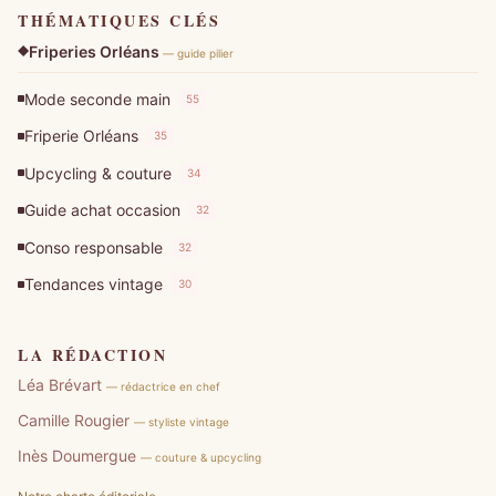
THÉMATIQUES CLÉS
Friperies Orléans
— guide pilier
Mode seconde main
55
Friperie Orléans
35
Upcycling & couture
34
Guide achat occasion
32
Conso responsable
32
Tendances vintage
30
LA RÉDACTION
Léa Brévart
— rédactrice en chef
Camille Rougier
— styliste vintage
Inès Doumergue
— couture & upcycling