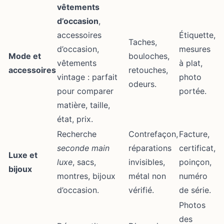
vêtements
d’occasion
,
accessoires
Étiquette,
Taches,
d’occasion,
mesures
Mode et
bouloches,
vêtements
à plat,
accessoires
retouches,
vintage : parfait
photo
odeurs.
pour comparer
portée.
matière, taille,
état, prix.
Recherche
Contrefaçon,
Facture,
seconde main
réparations
certificat,
Luxe et
luxe
, sacs,
invisibles,
poinçon,
bijoux
montres, bijoux
métal non
numéro
d’occasion.
vérifié.
de série.
Photos
des