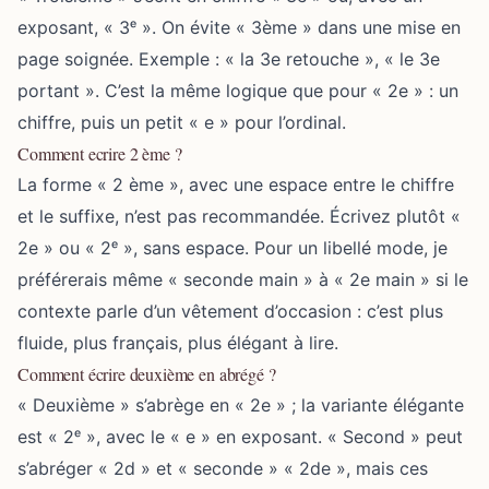
exposant, « 3ᵉ ». On évite « 3ème » dans une mise en
page soignée. Exemple : « la 3e retouche », « le 3e
portant ». C’est la même logique que pour « 2e » : un
chiffre, puis un petit « e » pour l’ordinal.
Comment ecrire 2 ème ?
La forme « 2 ème », avec une espace entre le chiffre
et le suffixe, n’est pas recommandée. Écrivez plutôt «
2e » ou « 2ᵉ », sans espace. Pour un libellé mode, je
préférerais même « seconde main » à « 2e main » si le
contexte parle d’un vêtement d’occasion : c’est plus
fluide, plus français, plus élégant à lire.
Comment écrire deuxième en abrégé ?
« Deuxième » s’abrège en « 2e » ; la variante élégante
est « 2ᵉ », avec le « e » en exposant. « Second » peut
s’abréger « 2d » et « seconde » « 2de », mais ces