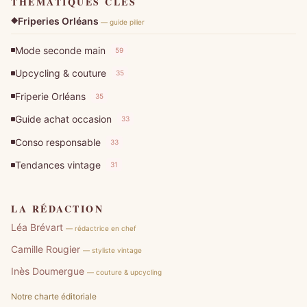
THÉMATIQUES CLÉS
Friperies Orléans
— guide pilier
Mode seconde main
59
Upcycling & couture
35
Friperie Orléans
35
Guide achat occasion
33
Conso responsable
33
Tendances vintage
31
LA RÉDACTION
Léa Brévart
— rédactrice en chef
Camille Rougier
— styliste vintage
Inès Doumergue
— couture & upcycling
Notre charte éditoriale