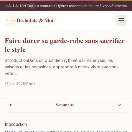
À LA UNE
La couture à Hyères redonne de l’allure à vos vêtements
09/08
09
Déshabits & Moi
Faire durer sa garde-robe sans sacrifier
le style
IntroductionDans un quotidien rythmé par les envies, les
saisons et les occasions, apprendre à mieux vivre avec ses
vête...
17 juin 2026
7 min
Sommaire
Introduction