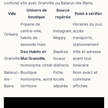
confond vite avec Granville ou Balaruc-les-Bains.
Univers de
Source
Ville
Point à vérifier
boutique
repérée
Friperie de
Horaires du jour,
centre-ville,
Instagram,
accès
Orléans
habits de
Mappy
transports,
seconde main
stationnement
Des Habits et
Repères
Ville et adresse
Granville
Moi Granville
,
locaux
avant tout
homonyme côtier
distincts
itinéraire
Balaruc-
Boutique
Fiche
Nom exact et
les-
homonyme, autre
locale
commune
Bains
territoire
séparée
affichée