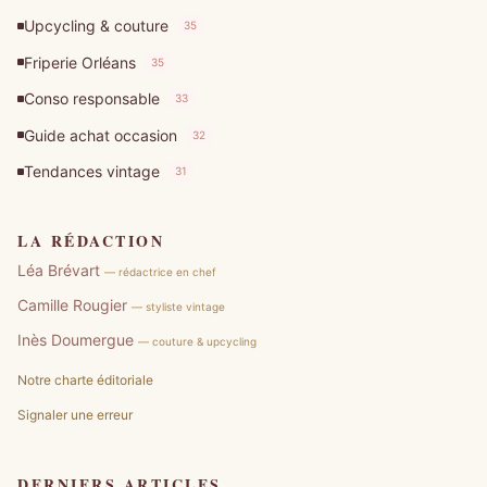
Upcycling & couture
35
Friperie Orléans
35
Conso responsable
33
Guide achat occasion
32
Tendances vintage
31
LA RÉDACTION
Léa Brévart
— rédactrice en chef
Camille Rougier
— styliste vintage
Inès Doumergue
— couture & upcycling
Notre charte éditoriale
Signaler une erreur
DERNIERS ARTICLES