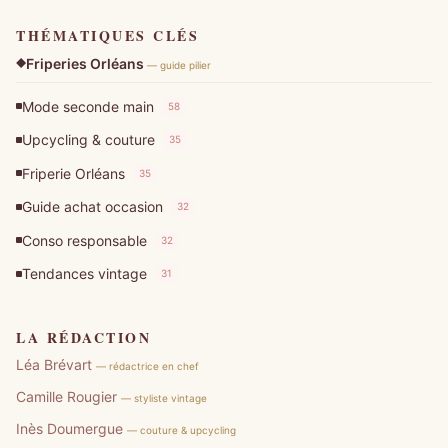
THÉMATIQUES CLÉS
Friperies Orléans
— guide pilier
Mode seconde main
58
Upcycling & couture
35
Friperie Orléans
35
Guide achat occasion
32
Conso responsable
32
Tendances vintage
31
LA RÉDACTION
Léa Brévart
— rédactrice en chef
Camille Rougier
— styliste vintage
Inès Doumergue
— couture & upcycling