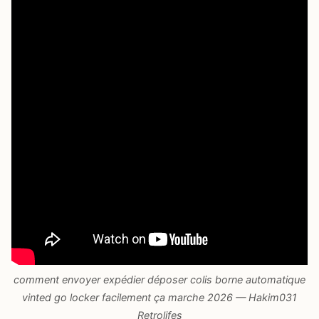
comment envoyer expédier déposer colis borne automatique
vinted go locker facilement ça marche 2026 — Hakim031
Retrolifes