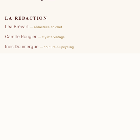
LA RÉDACTION
Léa Brévart
— rédactrice en chef
Camille Rougier
— styliste vintage
Inès Doumergue
— couture & upcycling
Notre charte éditoriale
Signaler une erreur
DERNIERS ARTICLES
Se déconnecter de Vinted sur téléphone et ordinateur : les étapes
8 août 2026
Un exemple d’annonce Vinted aide à vendre plus vite
8 août 2026
Comment fonctionne Vinted pour Vendre sans se tromper ?