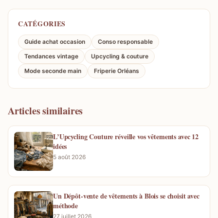
CATÉGORIES
Guide achat occasion
Conso responsable
Tendances vintage
Upcycling & couture
Mode seconde main
Friperie Orléans
Articles similaires
L’Upcycling Couture réveille vos vêtements avec 12
idées
5 août 2026
Un Dépôt-vente de vêtements à Blois se choisit avec
méthode
27 juillet 2026