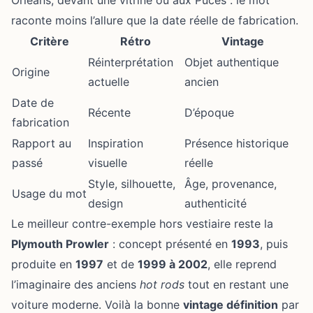
Orléans, devant une vitrine ou aux Puces : le mot
raconte moins l’allure que la date réelle de fabrication.
Critère
Rétro
Vintage
Réinterprétation
Objet authentique
Origine
actuelle
ancien
Date de
Récente
D’époque
fabrication
Rapport au
Inspiration
Présence historique
passé
visuelle
réelle
Style, silhouette,
Âge, provenance,
Usage du mot
design
authenticité
Le meilleur contre-exemple hors vestiaire reste la
Plymouth Prowler
: concept présenté en
1993
, puis
produite en
1997
et de
1999 à 2002
, elle reprend
l’imaginaire des anciens
hot rods
tout en restant une
voiture moderne. Voilà la bonne
vintage définition
par