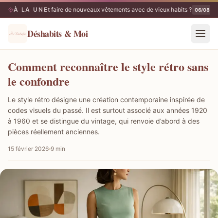
À LA UNE
Comment faire de nouveaux vêtements avec de vieux habits ?
Le
06/08
06/08
Déshabits & Moi
Comment reconnaître le style rétro sans
le confondre
Le style rétro désigne une création contemporaine inspirée de
codes visuels du passé. Il est surtout associé aux années 1920
à 1960 et se distingue du vintage, qui renvoie d’abord à des
pièces réellement anciennes.
15 février 2026
9 min