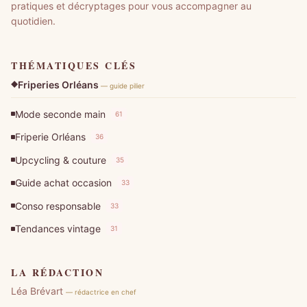
pratiques et décryptages pour vous accompagner au
quotidien.
THÉMATIQUES CLÉS
Friperies Orléans
— guide pilier
Mode seconde main
61
Friperie Orléans
36
Upcycling & couture
35
Guide achat occasion
33
Conso responsable
33
Tendances vintage
31
LA RÉDACTION
Léa Brévart
— rédactrice en chef